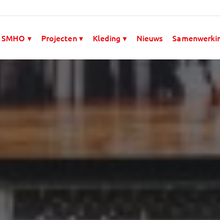
 SMHO ▾
Projecten ▾
Kleding ▾
Nieuws
Samenwerki