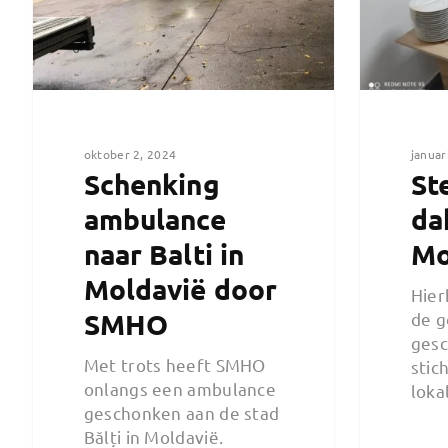
oktober 2, 2024
januar
Schenking
St
ambulance
da
naar Balti in
Mo
Moldavië door
Hier
SMHO
de g
ges
Met trots heeft SMHO
stic
onlangs een ambulance
lok
geschonken aan de stad
Bălți in Moldavië.