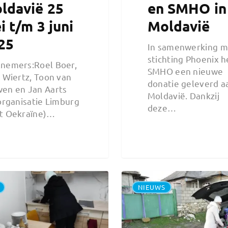
ldavië 25
en SMHO in
i t/m 3 juni
Moldavië
25
In samenwerking m
stichting Phoenix h
nemers:Roel Boer,
SMHO een nieuwe
s Wiertz, Toon van
donatie geleverd a
en en Jan Aarts
Moldavië. Dankzij
 organisatie Limburg
deze…
t Oekraïne)…
NIEUWS