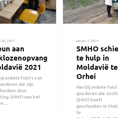
i 26, 2021
januari 7, 2021
eun aan
SMHO schie
klozenopvang
te hulp in
ldavië 2021
Moldavië te
Orhei
bij enkele foto's van
oederen die zijn
Hierbij enkele foto'
chonken door
goederen die stich
hting SMHO aan het
SMHO heeft
ale…
geschonken in Mol
te