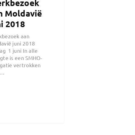
rkbezoek
n Moldavië
ni 2018
kbezoek aan
avië juni 2018
ag 1 juni In alle
gte is een SMHO-
gatie vertrokken
r…