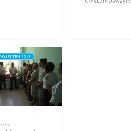
Orhei.JTNDaWZyY
ROJECTEN 2018
, 2018