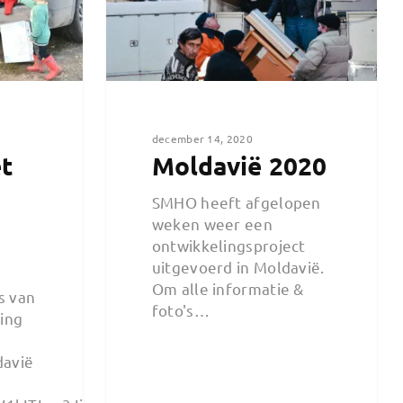
december 14, 2020
t
Moldavië 2020
SMHO heeft afgelopen
weken weer een
ontwikkelingsproject
uitgevoerd in Moldavië.
Om alle informatie &
s van
foto's…
ting
davië