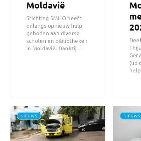
Moldavië
Mo
me
Stichting SMHO heeft
20
onlangs opnieuw hulp
geboden aan diverse
Deel
scholen en bibliotheken
Thij
in Moldavië. Dankzij…
Gerw
(lid
help
NIEUWS
NIEUWS