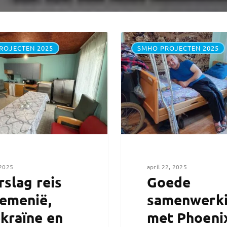
ROJECTEN 2025
SMHO PROJECTEN 2025
 2025
april 22, 2025
rslag reis
Goede
emenië,
samenwerk
kraïne en
met Phoeni