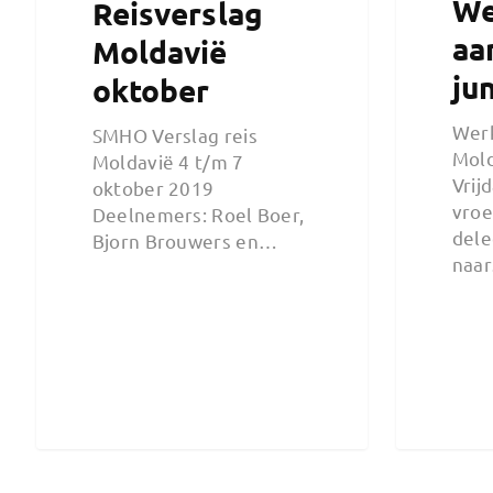
We
Reisverslag
aa
Moldavië
ju
oktober
Wer
SMHO Verslag reis
Mold
Moldavië 4 t/m 7
Vrijd
oktober 2019
vroe
Deelnemers: Roel Boer,
dele
Bjorn Brouwers en…
naa