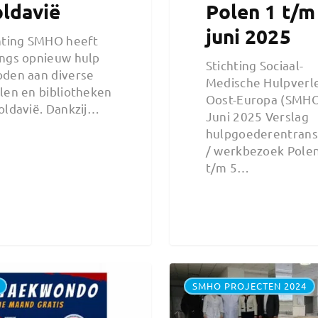
ldavië
Polen 1 t/m
juni 2025
hting SMHO heeft
ngs opnieuw hulp
Stichting Sociaal-
den aan diverse
Medische Hulpverl
len en bibliotheken
Oost-Europa (SMH
oldavië. Dankzij…
Juni 2025 Verslag
hulpgoederentrans
/ werkbezoek Pole
t/m 5…
SMHO PROJECTEN 2024