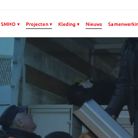
 SMHO ▾
Projecten ▾
Kleding ▾
Nieuws
Samenwerki