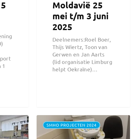
 5
Moldavië 25
mei t/m 3 juni
2025
ening
Deelnemers:Roel Boer,
O)
Thijs Wiertz, Toon van
Gerwen en Jan Aarts
port
(lid organisatie Limburg
n 1
helpt Oekraïne)…
SMHO PROJECTEN 2024