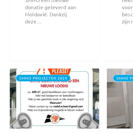
donatie geleverd aan
voor
Moldavië. Dankzij
besc
deze…
zijn
SMHO PROJECTEN 2024
SMHO P