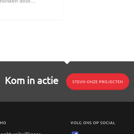
chonken door…
Kom in actie
STEUN ONZE PROJECTEN
MHO
VOLG ONS OP SOCIAL
ekt vrijwilligers