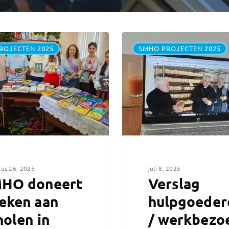
ROJECTEN 2025
SMHO PROJECTEN 2025
us 26, 2025
juli 8, 2025
HO doneert
Verslag
eken aan
hulpgoeder
holen in
/ werkbezo