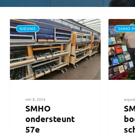
NIEUWS
SMHO P
mei 8, 2026
august
SMHO
SM
ondersteunt
bo
57e
sc