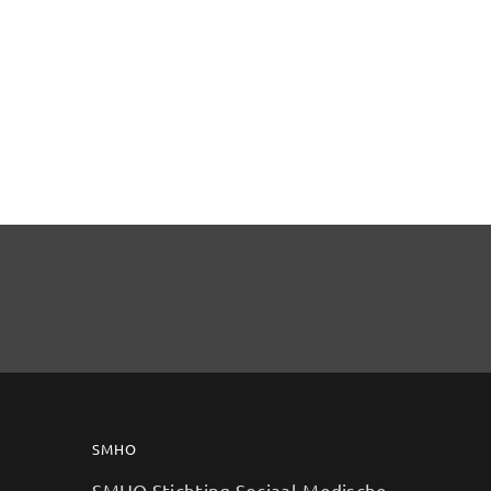
SMHO
SMHO Stichting Sociaal-Medische