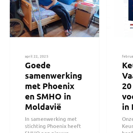
april 22, 2025
februa
Goede
Ke
samenwerking
Va
met Phoenix
20
en SMHO in
vo
Moldavië
in
In samenwerking met
Onze
stichting Phoenix heeft
Keu
SMHO een nieuwe
heef