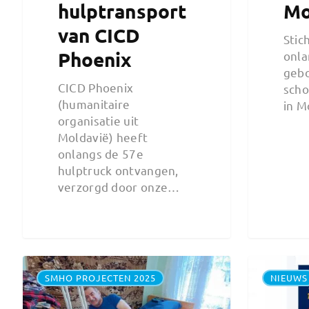
hulptransport
Mo
van CICD
Stic
Phoenix
onla
gebo
CICD Phoenix
scho
(humanitaire
in M
organisatie uit
Moldavië) heeft
onlangs de 57e
hulptruck ontvangen,
verzorgd door onze…
SMHO PROJECTEN 2025
NIEUWS