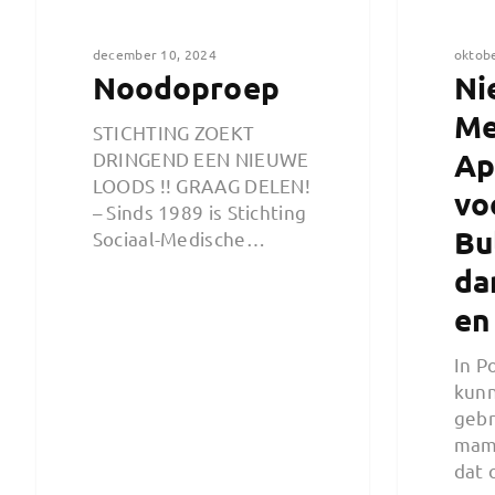
december 10, 2024
oktob
Noodoproep
Ni
Me
STICHTING ZOEKT
Ap
DRINGEND EEN NIEUWE
LOODS !! GRAAG DELEN!
vo
– Sinds 1989 is Stichting
Bu
Sociaal-Medische…
da
en
In P
kun
gebr
mam
dat 