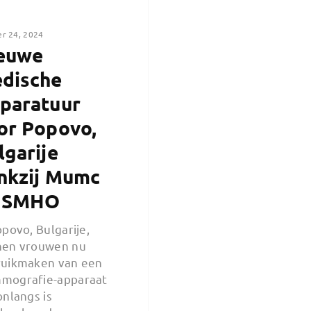
er 24, 2024
euwe
dische
paratuur
or Popovo,
lgarije
nkzij Mumc
 SMHO
opovo, Bulgarije,
nen vrouwen nu
uikmaken van een
mografie-apparaat
onlangs is