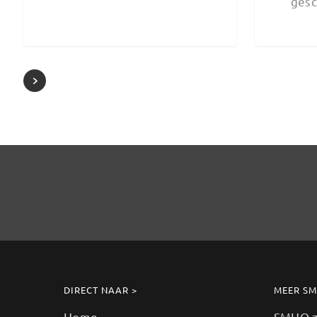
ges
DIRECT NAAR >
MEER S
Home
SMHO zo