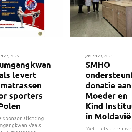
ri 27, 2025
januari 29, 2025
umgangkwan
SMHO
als levert
ondersteun
 matrassen
donatie aan
or sporters
Moeder en
 Polen
Kind Institu
in Moldavië
 sponsor stichting
mgangkwan Vaals
Met trots delen we
t 20 matrassen