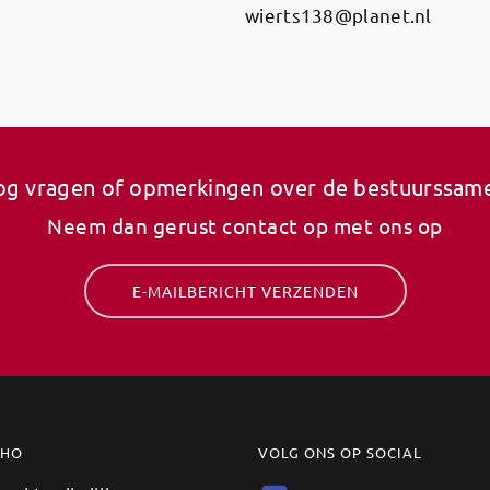
wierts138@planet.nl
og vragen of opmerkingen over de bestuurssame
Neem dan gerust contact op met ons op
E-MAILBERICHT VERZENDEN
MHO
VOLG ONS OP SOCIAL