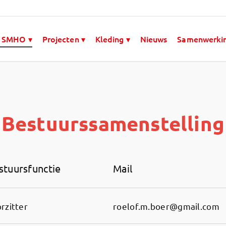
 SMHO ▾
Projecten ▾
Kleding ▾
Nieuws
Samenwerki
Bestuurssamenstelling
stuursfunctie
Mail
rzitter
roelof.m.boer@gmail.com