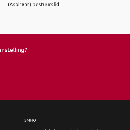
(Aspirant) bestuurslid
nstelling?
SMHO