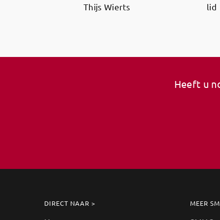
Thijs Wierts
lid
Heeft u n
DIRECT NAAR >
MEER S