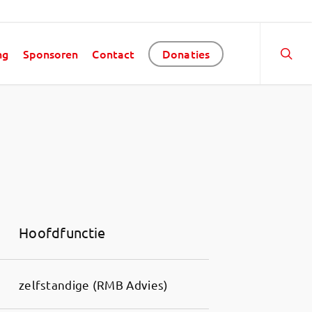
ng
Sponsoren
Contact
Donaties
Hoofdfunctie
zelfstandige (RMB Advies)