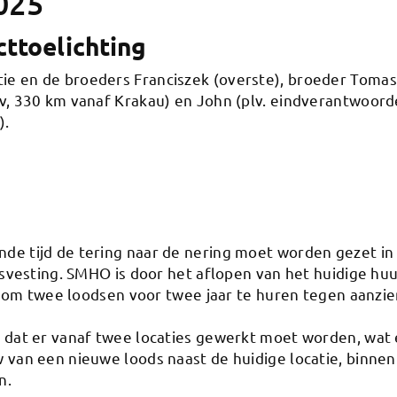
025
ttoelichting
 en de broeders Franciszek (overste), broeder Tomas (
v, 330 km vanaf Krakau) en John (plv. eindverantwoord
).
de tijd de tering naar de nering moet worden gezet i
isvesting. SMHO is door het aflopen van het huidige hu
kt om twee loodsen voor twee jaar te huren tegen aanzie
dat er vanaf twee locaties gewerkt moet worden, wat e
van een nieuwe loods naast de huidige locatie, binnen 
n.