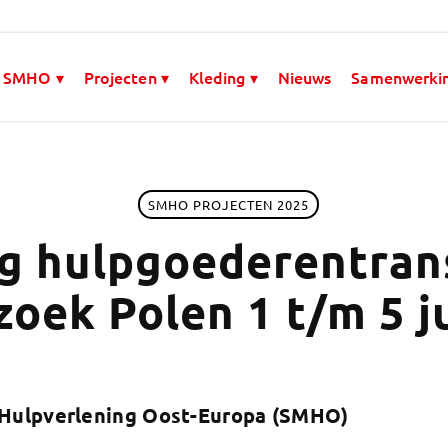
 SMHO ▾
Projecten ▾
Kleding ▾
Nieuws
Samenwerki
SMHO PROJECTEN 2025
g hulpgoederentran
oek Polen 1 t/m 5 j
 Hulpverlening Oost-Europa (SMHO)