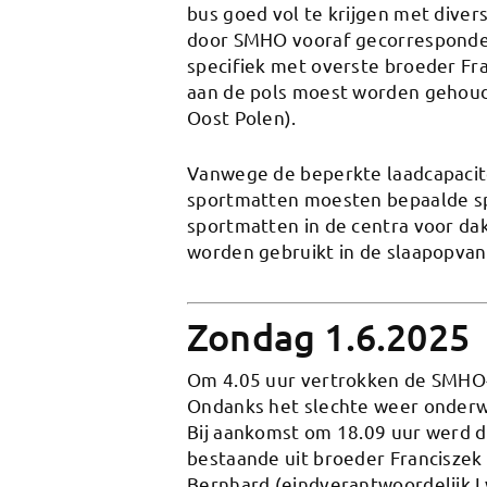
bus goed vol te krijgen met dive
door SMHO vooraf gecorrespondee
specifiek met overste broeder Fr
aan de pols moest worden gehoude
Oost Polen).
Vanwege de beperkte laadcapacite
sportmatten moesten bepaalde sp
sportmatten in de centra voor dak
worden gebruikt in de slaapopvan
Zondag 1.6.2025
Om 4.05 uur vertrokken de SMHO-
Ondanks het slechte weer onderwe
Bij aankomst om 18.09 uur werd d
bestaande uit broeder Franciszek
Bernhard (eindverantwoordelijk L