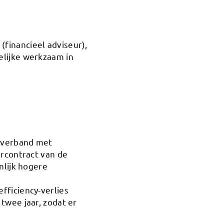
financieel adviseur),
elijke werkzaam in
n verband met
urcontract van de
nlijk hogere
fficiency-verlies
twee jaar, zodat er