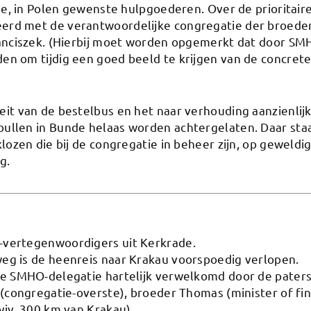
rse, in Polen gewenste hulpgoederen. Over de prioritai
rd met de verantwoordelijke congregatie der broeders
anciszek. (Hierbij moet worden opgemerkt dat door SM
n om tijdig een goed beeld te krijgen van de concrete
it van de bestelbus en het naar verhouding aanzienlij
ullen in Bunde helaas worden achtergelaten. Daar sta
lozen die bij de congregatie in beheer zijn, op geweldi
g.
vertegenwoordigers uit Kerkrade.
g is de heenreis naar Krakau voorspoedig verlopen.
e SMHO-delegatie hartelijk verwelkomd door de paters 
 (congregatie-overste), broeder Thomas (minister of fi
viv, 300 km van Krakau).