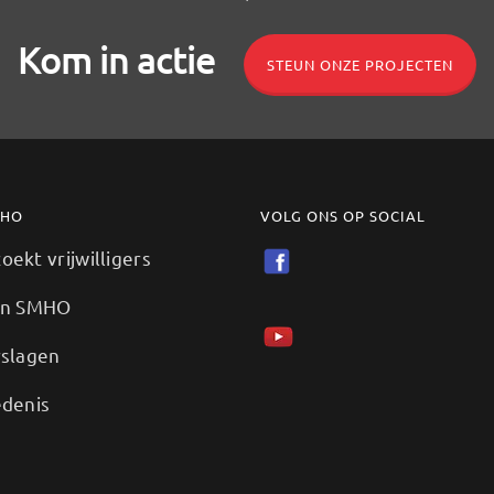
Kom in actie
STEUN ONZE PROJECTEN
MHO
VOLG ONS OP SOCIAL
ekt vrijwilligers
en SMHO
rslagen
edenis