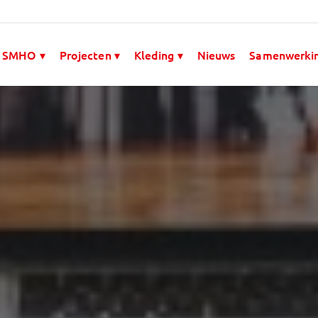
 SMHO ▾
Projecten ▾
Kleding ▾
Nieuws
Samenwerki