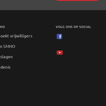
MHO
VOLG ONS OP SOCIAL
ekt vrijwilligers
en SMHO
rslagen
edenis