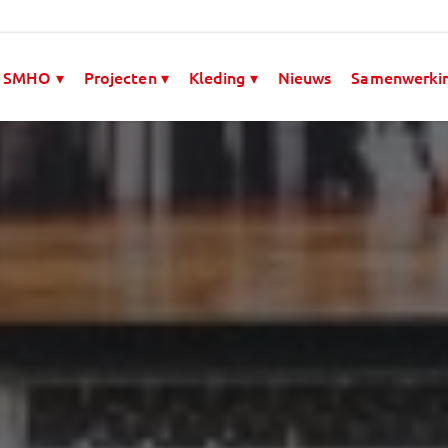
 SMHO ▾
Projecten ▾
Kleding ▾
Nieuws
Samenwerki