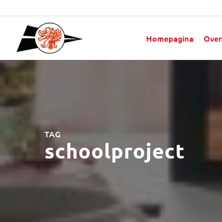
Homepagina
Over
TAG
schoolproject