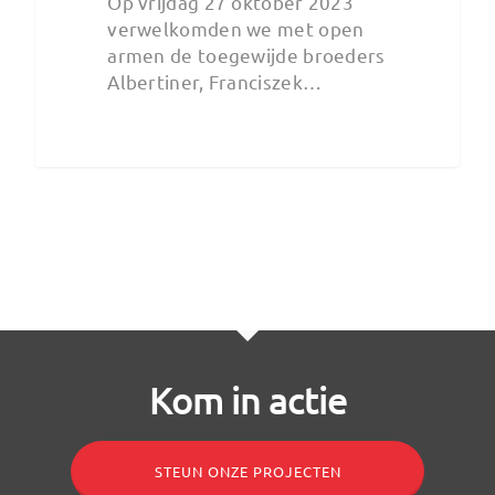
Op vrijdag 27 oktober 2023
verwelkomden we met open
armen de toegewijde broeders
Albertiner, Franciszek…
Kom in actie
STEUN ONZE PROJECTEN