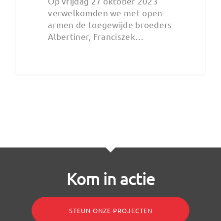
Op vrijdag 27 oktober 2023
verwelkomden we met open
armen de toegewijde broeders
Albertiner, Franciszek…
Kom in actie
STEUN ONZE PROJECTEN