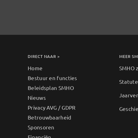
DIRECT NAAR >
MEER S
Home
SMHO zo
Bestuur en functies
Statut
Beleidsplan SMHO
Jaarve
Nieuws
Privacy AVG / GDPR
Geschi
Betrouwbaarheid
Sponsoren
Financiën