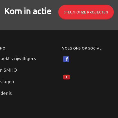
Kom in actie
STEUN ONZE PROJECTEN
MHO
VOLG ONS OP SOCIAL
ekt vrijwilligers
en SMHO
rslagen
edenis