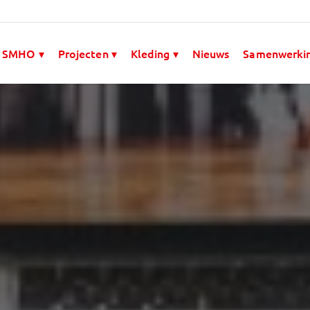
 SMHO ▾
Projecten ▾
Kleding ▾
Nieuws
Samenwerki