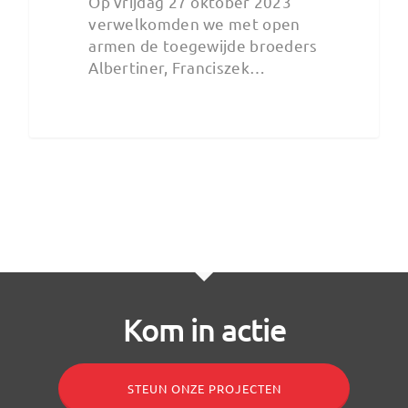
Op vrijdag 27 oktober 2023
verwelkomden we met open
armen de toegewijde broeders
Albertiner, Franciszek…
Kom in actie
STEUN ONZE PROJECTEN