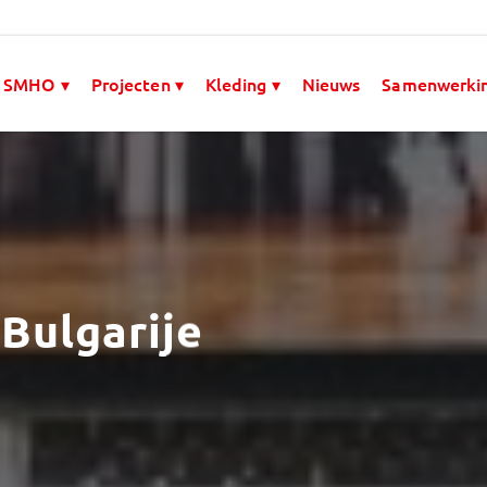
 SMHO ▾
Projecten ▾
Kleding ▾
Nieuws
Samenwerki
Bulgarije