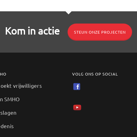
Kom in actie
STEUN ONZE PROJECTEN
MHO
VOLG ONS OP SOCIAL
ekt vrijwilligers
en SMHO
rslagen
edenis